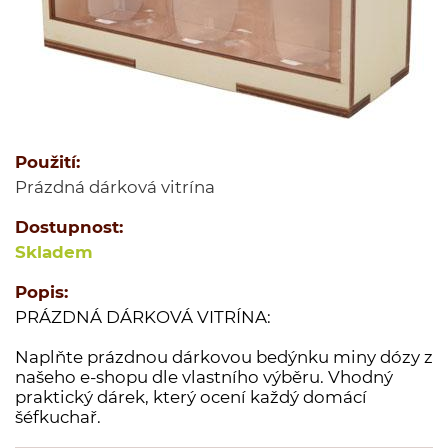
Jednodruhové koření
Kořenící směsi
Kořenící směsi pro masnou výrobu
Minutkové šťávy a omáčky
Semena
Použití:
Ovoce sušené
Prázdná dárková vitrína
Polévky
Dostupnost:
Cukry a dochucovací cukry
Skladem
Soli a dochucovací soli
Maďarské originální kořenící speciality
Popis:
PRÁZDNÁ DÁRKOVÁ VITRÍNA:
Sušené houby
Tekutá koření a dochucovadla
Naplňte prázdnou dárkovou bedýnku miny dózy z
našeho e-shopu dle vlastního výběru. Vhodný
Marinády a pasty
praktický dárek, který ocení každý domácí
Potravinové přípravky
šéfkuchař.
Bělka