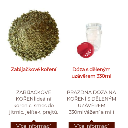
Zabijačkové koření
Dóza s děleným
uzávěrem 330ml
ZABIJAČKOVÉ
PRÁZDNÁ DÓZA NA
KOŘENÍIdeální
KOŘENÍ S DĚLENÝM
kořenící směs do
UZÁVĚREM
jitrnic, jelítek, prejtů,
330mlVážení a milí
haší, do zabijačkových
zákazníci, na požádání
polévek a gulášů,
ve složce zpráva pro
Více informací
Více informací