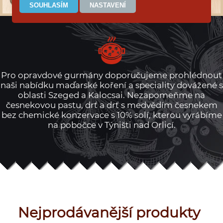
Pro opravdové gurmány doporučujeme prohlédnout
naši nabídku maďarské koření a speciality dovážené s
oblasti Szeged a Kalocsai. Nezapomeňme na
česnekovou pastu, drť a drť s medvědím česnekem
bez chemické konzervace s 10% solí, kterou vyrábíme
na pobočce v Týništi nad Orlicí.
Nejprodávanější produkty