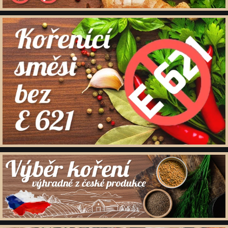
Kořenící směsi pro masnou výrobu
Minutkové šťávy a omáčky
Semena
Ovoce sušené
Polévky
Cukry a dochucovací cukry
Soli a dochucovací soli
Maďarské originální kořenící speciality
Sušené houby
Tekutá koření a dochucovadla
Marinády a pasty
Potravinové přípravky
Bělka
Dárkové dřevěné kazety s kořením