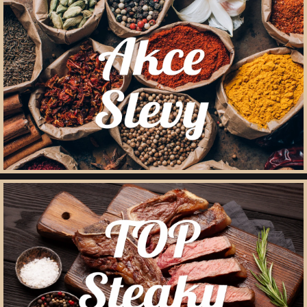
Dárkové krabičky a rukávy s kořením
Prázdné dózy a kořenky na koření
Přihlášení pro VO