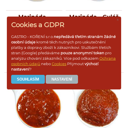
marinování a nakládaní masa
na gril a rožeň, do tradičních
krkonošských bramboráků, ale
Marináda -
Marináda - Guláš
i na topinky, česnekové
x
špekové brambory, do
Drákulova smrt
250ml
Cookies a GDPR
mletých mas a minutkové
250ml
kuchyně.
Česnek je
DRÁKULOVA SMRT
GULÁŠ
významnou léčivou rostlinou.
GASTRO - KOŘENÍ s.r.o.
nepředává třetím stranám žádné
Napomáhá proti snížení
osobní údaje
kromě těch nutných pro uskutečnění
krevního tlaku, proti
platby a dopravy zboží k zákazníkovi. Službám třetích
nachlazení, k podpoře trávéní
stran (Google) předáváme
pouze anonymní token
pro
a regulaci hladiny cholesterolu.
Více informací
Více informací
analýzu chování zákazníků. Více pod odkazem
Ochrana
Obsahuje látky s antibiotickými
osobních údajů
nebo
Cookies
Přijmout
výchozí
účinky
nastavení
?