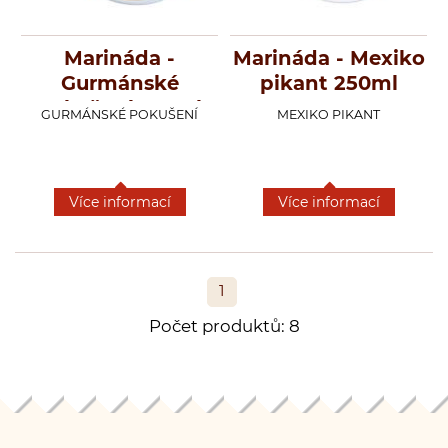
Marináda -
Marináda - Mexiko
Gurmánské
pikant 250ml
pokušení 250ml
GURMÁNSKÉ POKUŠENÍ
MEXIKO PIKANT
Více informací
Více informací
1
Počet produktů: 8