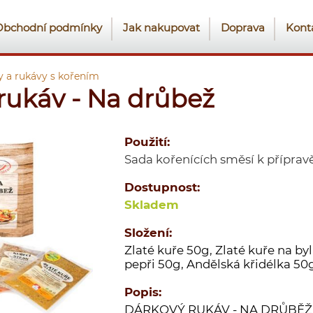
Obchodní podmínky
Jak nakupovat
Doprava
Kont
y a rukávy s kořením
rukáv - Na drůbež
Použití:
Sada kořenících směsí k přípra
Dostupnost:
Skladem
Složení:
Zlaté kuře 50g, Zlaté kuře na b
pepři 50g, Andělská křidélka 50
Popis:
DÁRKOVÝ RUKÁV - NA DRŮBĚŽ