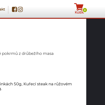
akt
0
Košík
vě pokrmů z drůbežího masa
ylinkách 50g, Kuřecí steak na růžovém
g.