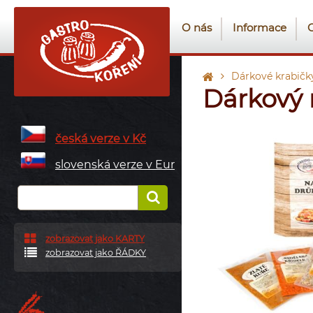
O nás
Informace
Dárkové krabičk
Dárkový 
česká verze v Kč
slovenská verze v Eur
zobrazovat jako KARTY
zobrazovat jako ŘÁDKY