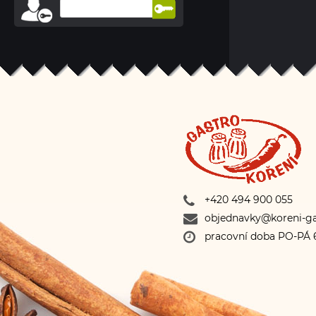
+420 494 900 055
objednavky@koreni-ga
pracovní doba PO-PÁ 6