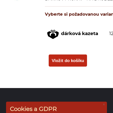
Vyberte si požadovanou varian
dárková kazeta
1
x
Cookies a GDPR