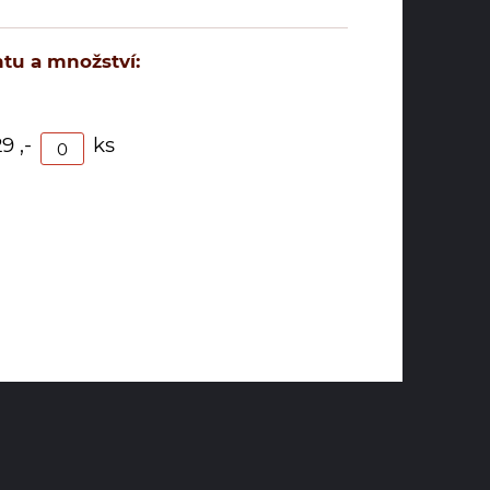
tu a množství:
29 ,-
ks