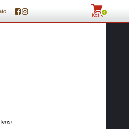
akt
0
Košík
lens)