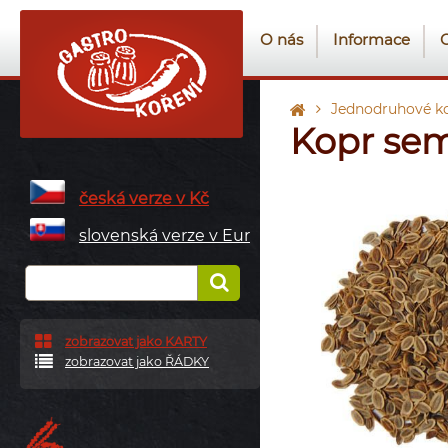
O nás
Informace
Jednodruhové ko
Kopr se
česká verze v Kč
slovenská verze v Eur
zobrazovat jako KARTY
zobrazovat jako ŘÁDKY