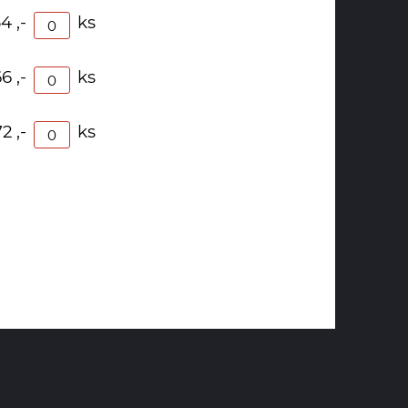
4 ,-
ks
6 ,-
ks
2 ,-
ks