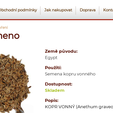
Obchodní podmínky
Jak nakupovat
Doprava
Kont
ření
meno
Země původu:
Egypt
Použití:
Semena kopru vonného
Dostupnost:
Skladem
Popis:
KOPR VONNÝ (Anethum graveo