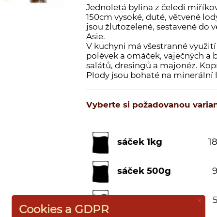
Jednoletá bylina z čeledi miříkov
150cm vysoké, duté, větvené lody
jsou žlutozelené, sestavené do v
Asie.
V kuchyni má všestranné využití p
polévek a omáček, vaječných a 
salátů, dresingů a majonéz. Kopro
Plody jsou bohaté na minerální l
Vyberte si požadovanou varian
sáček 1kg
18
sáček 500g
9
sáček 250g
5
x
Cookies a GDPR