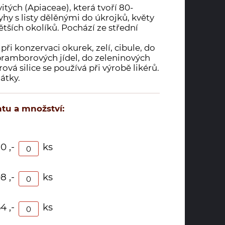
itých (Apiaceae), která tvoří 80-
hy s listy dělěnými do úkrojků, květy
ětších okolíků. Pochází ze střední
ři konzervaci okurek, zelí, cibule, do
bramborových jídel, do zeleninových
vá silice se používá při výrobě likérů.
átky.
tu a množství:
0 ,-
ks
8 ,-
ks
4 ,-
ks