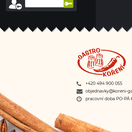
+420 494 900 055
objednavky@koreni-ga
pracovní doba PO-PÁ 6