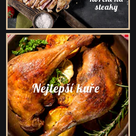
Dárkové krabičky a rukávy s kořením
Prázdné dózy a kořenky na koření
Přihlášení pro VO