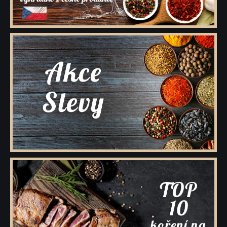
Kořenící směsi pro masnou výrobu
Minutkové šťávy a omáčky
Semena
Ovoce sušené
Polévky
Cukry a dochucovací cukry
Soli a dochucovací soli
Maďarské originální kořenící speciality
Sušené houby
Tekutá koření a dochucovadla
Marinády a pasty
Potravinové přípravky
Bělka
Dárkové dřevěné kazety s kořením