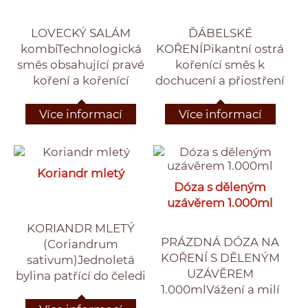
LOVECKÝ SALÁM
ĎÁBELSKÉ
kombiTechnologická
KOŘENÍPikantní ostrá
směs obsahující pravé
kořenící směs k
koření a kořenící
dochucení a přiostření
extrakty, antioxidant E
omáček, šťáv, gulášů,
300, dextroza,
polévek ale také do
Více informací
Více informací
bramborový škrob,
pomazánek, masových
kypřící látku E 575,
směsí a mletých mas,
kouřové aroma a
minutek, ale i na
Koriandr mletý
barvivo E
rožněné a grilované
Dóza s děleným
120.DÁVKOVÁNÍ: 8g /
maso nebo topinku s
uzávěrem 1.000ml
1kg díla.
česnekem.
KORIANDR MLETÝ
PRÁZDNÁ DÓZA NA
(Coriandrum
KOŘENÍ S DĚLENÝM
sativum)Jednoletá
UZÁVĚREM
bylina patřící do čeledi
1.000mlVážení a milí
miříkovitých (Apiacea).
zákazníci, na požádání
Dorůstá výšky až 1 m a