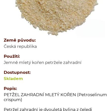
Jednodruhové koření
Kořenící směsi
Kořenící směsi pro masnou výrobu
Minutkové šťávy a omáčky
Semena
Země původu:
Ovoce sušené
Česká republika
Polévky
Použití:
Cukry a dochucovací cukry
Jemně mletý kořen petržele zahradní
Soli a dochucovací soli
Maďarské originální kořenící speciality
Dostupnost:
Skladem
Sušené houby
Tekutá koření a dochucovadla
Popis:
PETŽEL ZAHRADNÍ MLETÝ KOŘEN (Petroselinum
Marinády a pasty
crispum)
Potravinové přípravky
Petržel zahradní je dvouletá bylina z čeledi
Bělka