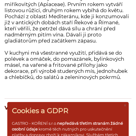
miříkovitých (Apiaceae). Prvním rokem vytváří
Dárkové dřevěné kazety s kořením
listovou růžici, druhým rokem vybíhá do květu.
Pochází z oblasti Mediteránu, kde ji konzumovali
Dárkové krabičky a rukávy s kořením
již v antických dobách staří Řekové a Římané,
Prázdné dózy a kořenky na koření
kteří věřili, že petržel dává sílu a chrání před
nadměrným pitím vína. Dávali ji proto
gladiátorům před začátkem zápasu.
V kuchyni má všestranné využití, přidává se do
polévek a omáček, do pomazánek, bylinkových
Přihlášení pro VO
másel, na vařené a fritované přílohy jako
dekorace, při výrobě studených mís, jednohubek
a chlebíčků, do salátů a zeleninových pokrmů.
x
Vyberte si požadovanou variantu a množství:
Cookies a GDPR
GASTRO - KOŘENÍ s.r.o.
nepředává třetím stranám žádné
osobní údaje
kromě těch nutných pro uskutečnění
sáček 1kg
340 ,-
ks
platby a dopravy zboží k zákazníkovi. Službám třetích