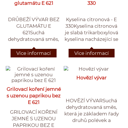
glutamátu E 621
330
DRŮBEŽÍ VÝVAR BEZ
Kyselina citronová - E
GLUTAMÁTU E
330Kyselina citronová
621Suchá
je slabá trikarboxylová
dehydratovaná směs,
kyselina nacházející se
která je základem řady
v citrusových plodech.
druhů polévek a
Je přírodní
Více informací
Více informací
omáček. Vhodné
konzervační látkou a
použití k zesílení
používá se jako
slabých vývarů a
dochucovací
Hovězí vývar
dochucení. Na 1 litr
prostředek jídel,
vývaru použijeme 22g
nealkoholických a
Grilovací koření jemné
suché směsi.
alkoholických nápojů.
s uzenou paprikou bez
V biochemii je
HOVĚZÍ VÝVARSuchá
E 621
důležitým
dehydratovaná směs,
meziproduktem v
GRILOVACÍ KOŘENÍ
která je základem řady
citrátovém
JEMNÉ S UZENOU
druhů polévek a
cyklu.Kyselina
PAPRIKOU BEZ E
omáček. Vhodné