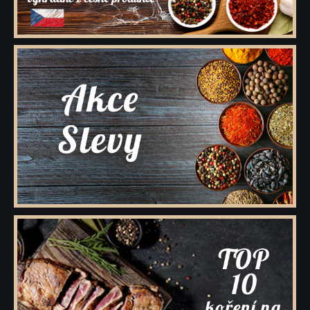
Kořenící směsi pro masnou výrobu
Minutkové šťávy a omáčky
Semena
Ovoce sušené
Polévky
Cukry a dochucovací cukry
Soli a dochucovací soli
Maďarské originální kořenící speciality
Sušené houby
Tekutá koření a dochucovadla
Marinády a pasty
Potravinové přípravky
Bělka
Dárkové dřevěné kazety s kořením