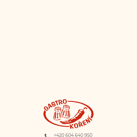
View this profile on Instagram
Gastro koření
(@
Gastro-koření
) • Instagram photos and videos
+420 604 640 950