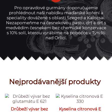
Pro opravdové gurmány doporučujeme
prohlédnout naši nabídku maďarské koření a
speciality dovážené s oblasti Szeged a Kalocsai.
Nezapomeňme na česnekovou pastu, drť a drť s
medvědím česnekem bez chemické konzervace
s 10% solí, kterou vyrábíme na pobočce v Týništi
nad Orlicí.
Nejprodávanější produkty
Drůbeží vývar bez
Kyselina citronová E