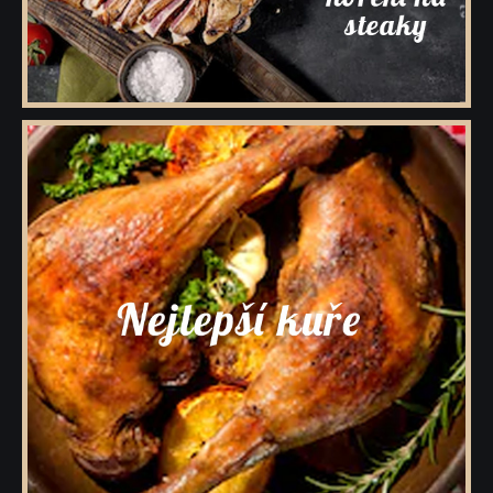
Dárkové krabičky a rukávy s kořením
Prázdné dózy a kořenky na koření
Přihlášení pro VO