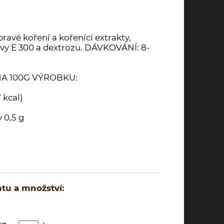
ravé koření a kořenící extrakty,
arvy E 300 a dextrozu. DÁVKOVÁNÍ: 8-
A 100G VÝROBKU:
 kcal)
 0,5 g
tu a množství: