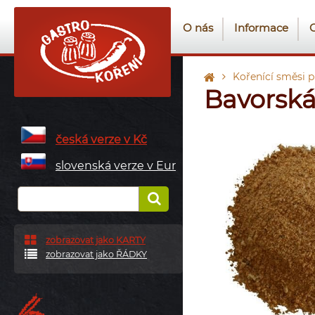
O nás
Informace
Kořenící směsi 
Bavorská
česká verze v Kč
slovenská verze v Eur
zobrazovat jako KARTY
zobrazovat jako ŘÁDKY