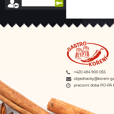
+420 494 900 055
objednavky@koreni-ga
pracovní doba PO-PÁ 6