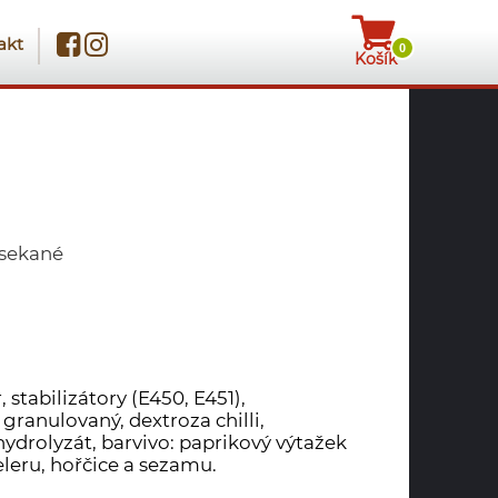
akt
0
Košík
 sekané
, stabilizátory (E450, E451),
 granulovaný, dextroza chilli,
 hydrolyzát, barvivo: paprikový výtažek
leru, hořčice a sezamu.