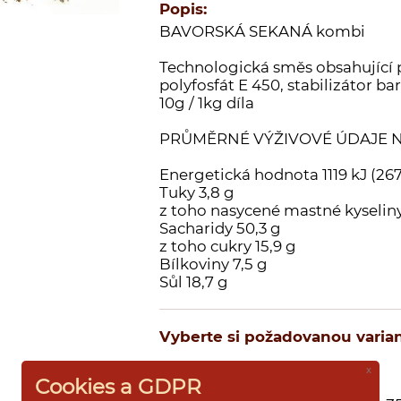
Popis:
BAVORSKÁ SEKANÁ kombi
Technologická směs obsahující p
polyfosfát E 450, stabilizátor b
10g / 1kg díla
PRŮMĚRNÉ VÝŽIVOVÉ ÚDAJE N
Energetická hodnota 1119 kJ (267
Tuky 3,8 g
z toho nasycené mastné kyseliny
Sacharidy 50,3 g
z toho cukry 15,9 g
Bílkoviny 7,5 g
Sůl 18,7 g
Vyberte si požadovanou varian
x
Cookies a GDPR