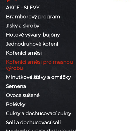
AKCE - SLEVY
Bramborový program
Jíšky a škroby
Hotové vývary, bujóny
Jednodruhové koření
Kořenící směsi
Kořenící směsi pro masnou
výrobu
Minutkové šťávy a omáčky
Semena
Ovoce sušené
Polévky
Cukry a dochucovací cukry
Soli a dochucovací soli