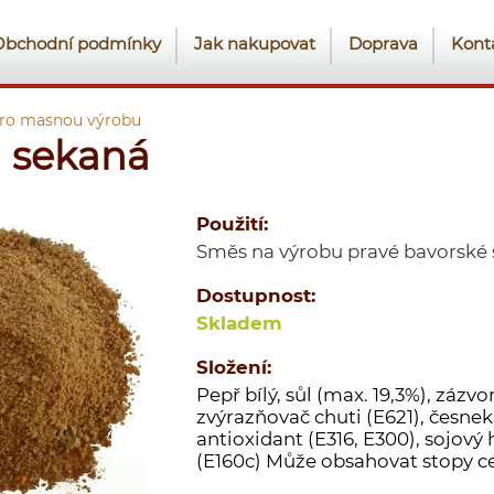
Obchodní podmínky
Jak nakupovat
Doprava
Kont
pro masnou výrobu
 sekaná
Použití:
Směs na výrobu pravé bavorské
Dostupnost:
Skladem
Složení:
Pepř bílý, sůl (max. 19,3%), zázvor
zvýrazňovač chuti (E621), česnek
antioxidant (E316, E300), sojový
(E160c) Může obsahovat stopy ce