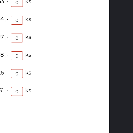
3 ,-
ks
4 ,-
ks
7 ,-
ks
8 ,-
ks
6 ,-
ks
51 ,-
ks