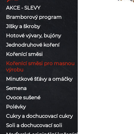
AKCE - SLEVY
Bramborový program
Jíšky a škroby
Hotové vývary, bujóny
Jednodruhové koření
Kořenící směsi
Kořenící směsi pro masnou
výrobu
Minutkové šťávy a omáčky
Semena
Ovoce sušené
Polévky
Cukry a dochucovací cukry
Soli a dochucovací soli