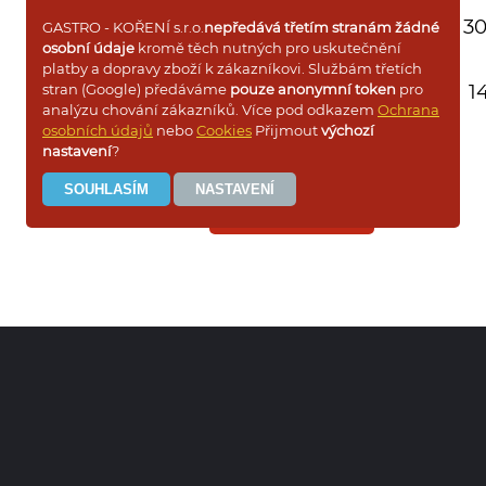
dóza 700g
30
GASTRO - KOŘENÍ s.r.o.
nepředává třetím stranám žádné
osobní údaje
kromě těch nutných pro uskutečnění
platby a dopravy zboží k zákazníkovi. Službám třetích
mini dóza 250g
14
stran (Google) předáváme
pouze anonymní token
pro
analýzu chování zákazníků. Více pod odkazem
Ochrana
osobních údajů
nebo
Cookies
Přijmout
výchozí
nastavení
?