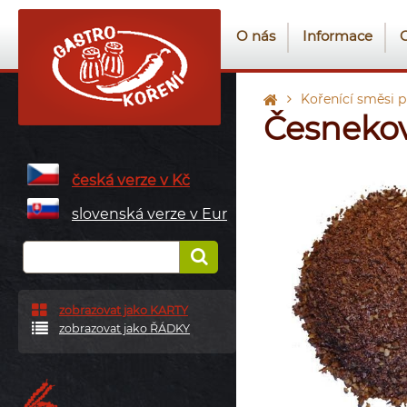
O nás
Informace
Kořenící směsi 
Česnekov
česká verze v Kč
slovenská verze v Eur
zobrazovat jako KARTY
zobrazovat jako ŘÁDKY