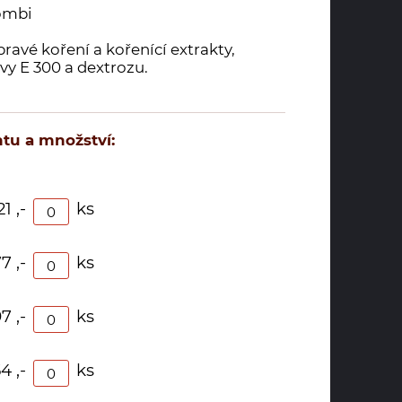
ombi
ravé koření a kořenící extrakty,
rvy E 300 a dextrozu.
tu a množství:
21 ,-
ks
7 ,-
ks
7 ,-
ks
4 ,-
ks