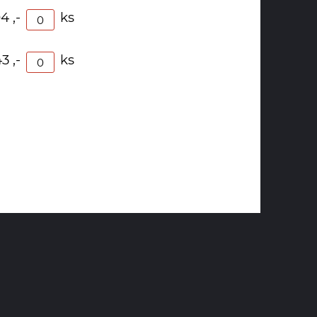
4 ,-
ks
3 ,-
ks