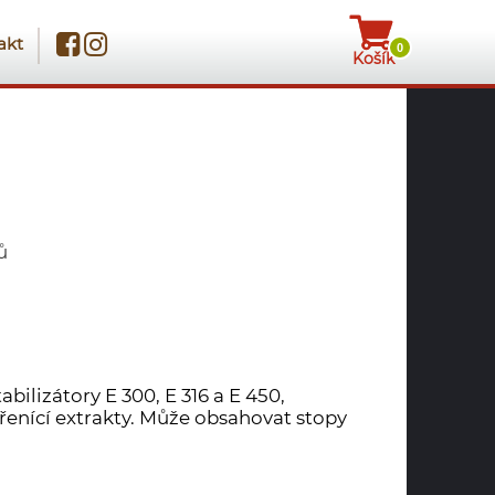
akt
0
Košík
ů
abilizátory E 300, E 316 a E 450,
řenící extrakty. Může obsahovat stopy