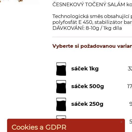
ČESNEKOVÝ TOČENÝ SALÁM k
Technologická směs obsahující p
polyfosfát E 450, stabilizátor ba
DÁVKOVÁNÍ: 8-10g / 1kg díla
Vyberte si požadovanou varian
sáček 1kg
3
sáček 500g
17
sáček 250g
9
sáček 100g
5
x
Cookies a GDPR