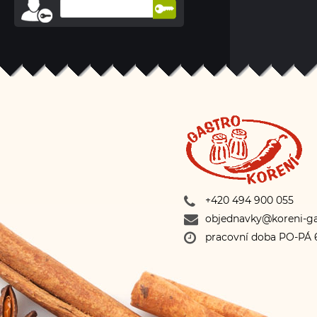
+420 494 900 055
objednavky@koreni-ga
pracovní doba PO-PÁ 6