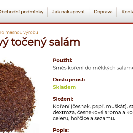
Obchodní podmínky
Jak nakupovat
Doprava
Kont
pro masnou výrobu
ý točený salám
Použití:
Směs koření do měkkých salám
Dostupnost:
Skladem
Složení:
Koření (česnek, pepř, muškát), st
dextroza, česnekové aroma a ko
celeru, hořčice a sezamu.
Popis: