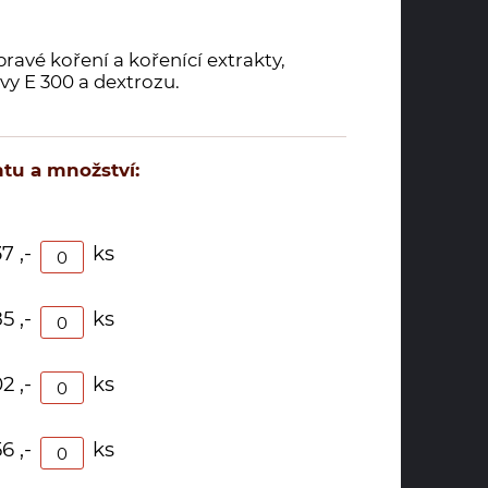
ravé koření a kořenící extrakty,
rvy E 300 a dextrozu.
tu a množství:
7 ,-
ks
5 ,-
ks
2 ,-
ks
6 ,-
ks