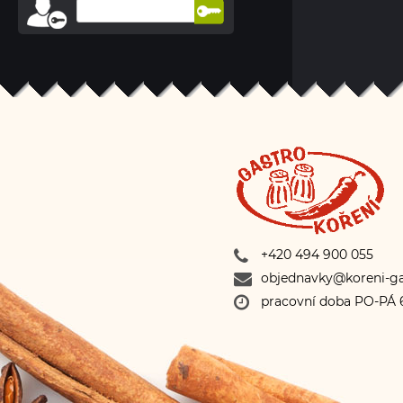
+420 494 900 055
objednavky@koreni-ga
pracovní doba PO-PÁ 6