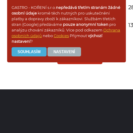
dóza 600g
28
GASTRO - KOŘENÍ s.r.o.
nepředává třetím stranám žádné
osobní údaje
kromě těch nutných pro uskutečnění
platby a dopravy zboží k zákazníkovi. Službám třetích
mini dóza 200g
13
stran (Google) předáváme
pouze anonymní token
pro
analýzu chování zákazníků. Více pod odkazem
Ochrana
osobních údajů
nebo
Cookies
Přijmout
výchozí
nastavení
?