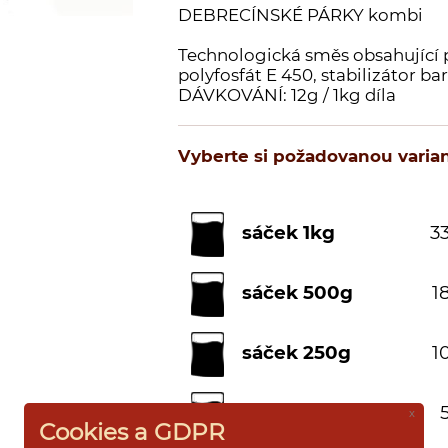
DEBRECÍNSKÉ PÁRKY kombi
Technologická směs obsahující p
polyfosfát E 450, stabilizátor ba
DÁVKOVÁNÍ: 12g / 1kg díla
Vyberte si požadovanou varian
sáček 1kg
33
sáček 500g
18
sáček 250g
10
sáček 100g
5
x
Cookies a GDPR