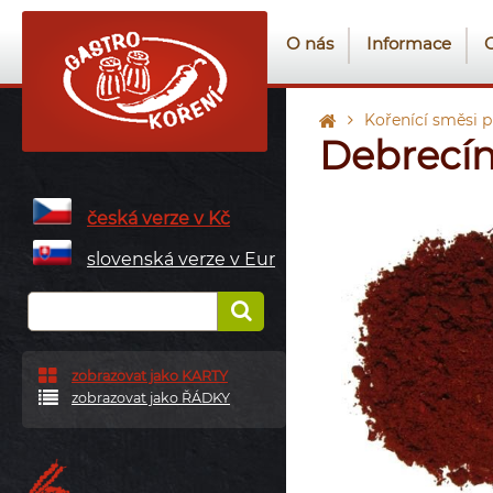
O nás
Informace
Kořenící směsi 
Debrecín
česká verze v Kč
slovenská verze v Eur
zobrazovat jako KARTY
zobrazovat jako ŘÁDKY