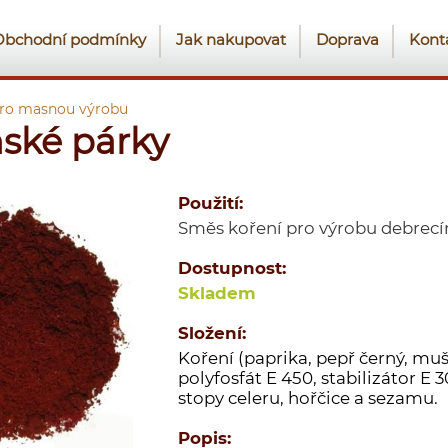
Obchodní podmínky
Jak nakupovat
Doprava
Kont
pro masnou výrobu
ské párky
Použití:
Směs koření pro výrobu debrecí
Dostupnost:
Skladem
Složení:
Koření (paprika, pepř černý, muš
polyfosfát E 450, stabilizátor E
stopy celeru, hořčice a sezamu.
Popis: