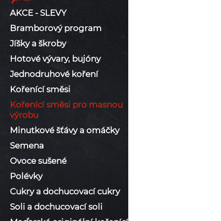
AKCE - SLEVY
Bramborový program
Jíšky a škroby
Hotové vývary, bujóny
Jednodruhové koření
Kořenící směsi
Kořenící směsi pro masnou
výrobu
Minutkové šťávy a omáčky
Semena
Ovoce sušené
Polévky
Cukry a dochucovací cukry
Soli a dochucovací soli