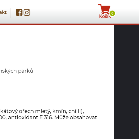
akt
0
Košík
nských párků
kátový ořech mletý, kmín, chilli),
 300, antioxidant E 316. Může obsahovat