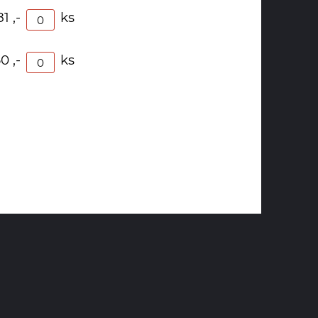
1 ,-
ks
0 ,-
ks