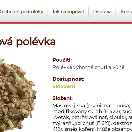
Obchodní podmínky
Jak nakupovat
Doprava
Kont
ová polévka
Použití:
Polévka výborné chuti a vůně
Dostupnost:
Skladem
Složení:
Máslová jíška (pšeničná mouka, 
modifikovaný škrob (E 422), suš
květák, petrželová nať, cibule), 
zvýrazňující chuť (E 621), dextro
412), směs koření. Může obsahov