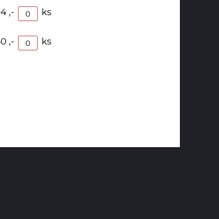
4 ,-
ks
0 ,-
ks