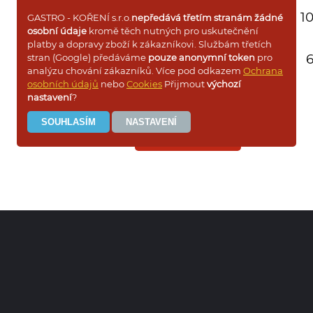
sáček 250g
10
GASTRO - KOŘENÍ s.r.o.
nepředává třetím stranám žádné
osobní údaje
kromě těch nutných pro uskutečnění
platby a dopravy zboží k zákazníkovi. Službám třetích
sáček 90g
6
stran (Google) předáváme
pouze anonymní token
pro
analýzu chování zákazníků. Více pod odkazem
Ochrana
osobních údajů
nebo
Cookies
Přijmout
výchozí
nastavení
?