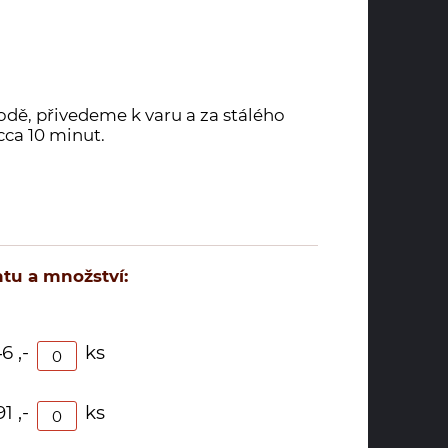
ě, přivedeme k varu a za stálého
ca 10 minut.
tu a množství:
6 ,-
ks
91 ,-
ks