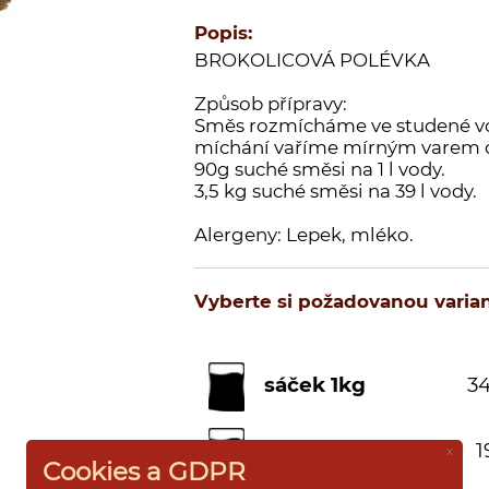
Popis:
BROKOLICOVÁ POLÉVKA
Způsob přípravy:
Směs rozmícháme ve studené vod
míchání vaříme mírným varem c
90g suché směsi na 1 l vody.
3,5 kg suché směsi na 39 l vody.
Alergeny: Lepek, mléko.
Vyberte si požadovanou varian
sáček 1kg
34
sáček 500g
1
x
Cookies a GDPR