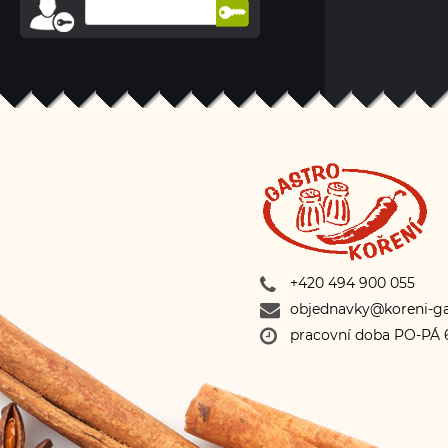
+420 494 900 055
objednavky@koreni-ga
pracovní doba PO-PÁ 6