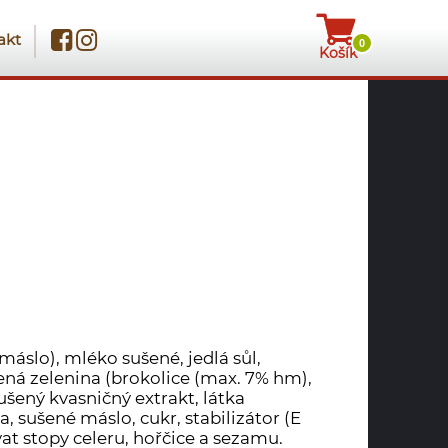
akt
0
Košík
máslo), mléko sušené, jedlá sůl,
ená zelenina (brokolice (max. 7% hm),
sušený kvasničný extrakt, látka
za, sušené máslo, cukr, stabilizátor (E
at stopy celeru, hořčice a sezamu.