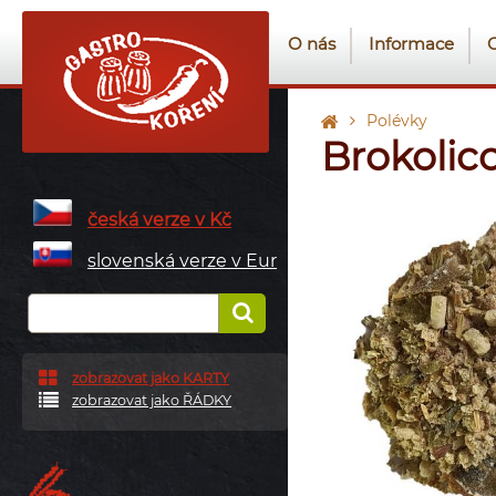
O nás
Informace
Polévky
Brokolic
česká verze v Kč
slovenská verze v Eur
zobrazovat jako KARTY
zobrazovat jako ŘÁDKY