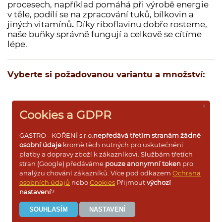
procesech, například pomáhá při výrobě energie
v těle, podílí se na zpracování tuků, bílkovin a
Dárkové dřevěné kazety s kořením
jiných vitamínů
.
Díky riboflavinu dobře rosteme,
Dárkové krabičky a rukávy s kořením
naše buňky správně fungují a celkově se cítíme
lépe.
Prázdné dózy a kořenky na koření
Vyberte si požadovanou variantu a množství:
Přihlášení pro VO
x
sáček 1kg
5 095 ,-
ks
Cookies a GDPR
GASTRO - KOŘENÍ s.r.o.
nepředává třetím stranám žádné
sáček 500g
2 801 ,-
ks
osobní údaje
kromě těch nutných pro uskutečnění
platby a dopravy zboží k zákazníkovi. Službám třetích
stran (Google) předáváme
pouze anonymní token
pro
sáček 250g
1 529 ,-
ks
analýzu chování zákazníků. Více pod odkazem
Ochrana
osobních údajů
nebo
Cookies
Přijmout
výchozí
nastavení
?
sáček 100g
662 ,-
ks