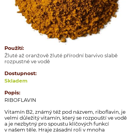
Jednodruhové koření
Kořenící směsi
Kořenící směsi pro masnou výrobu
Minutkové šťávy a omáčky
Semena
Použití:
Ovoce sušené
Žluté až oranžově žluté přírodní barvivo slabě
Polévky
rozpustné ve vodě
Cukry a dochucovací cukry
Dostupnost:
Soli a dochucovací soli
Skladem
Maďarské originální kořenící speciality
Popis:
Sušené houby
RIBOFLAVIN
Tekutá koření a dochucovadla
Vitamín B2, známý též pod názvem, riboflavin, je
Marinády a pasty
velmi důležitý vitamín, který se rozpouští ve vodě
Potravinové přípravky
a je nezbytný pro spoustu klíčových funkcí
v našem těle. Hraje zásadní roli v mnoha
Bělka