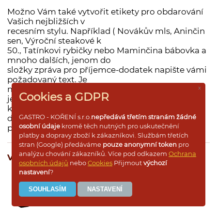
Možno Vám také vytvořit etikety pro obdarování
Dárkové dřevěné kazety s kořením
Vašich nejbližších v
Dárkové krabičky a rukávy s kořením
recesním stylu. Například ( Novákův mls, Aninčin
sen, Výroční steakové k
Prázdné dózy a kořenky na koření
50., Tatínkovi rybičky nebo Maminčina bábovka a
mnoho dalších, jenom do
složky zpráva pro příjemce-dodatek napište vámi
požadovaný text. Je
x
možné také objednat z oddělení dózy -
Cookies a GDPR
Přihlášení pro VO
jednodruhové koření nebo dózy -
kořenící směs a opět do zprávy pro příjemce-
GASTRO - KOŘENÍ s.r.o.
nepředává třetím stranám žádné
dodatek napsat text
osobní údaje
kromě těch nutných pro uskutečnění
požadované etikety.
platby a dopravy zboží k zákazníkovi. Službám třetích
stran (Google) předáváme
pouze anonymní token
pro
analýzu chování zákazníků. Více pod odkazem
Ochrana
Vyberte si požadovanou variantu a množství:
osobních údajů
nebo
Cookies
Přijmout
výchozí
nastavení
?
dóza
30 ,-
ks