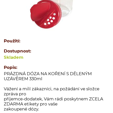
Jednodruhové koření
Kořenící směsi
Kořenící směsi pro masnou výrobu
Minutkové šťávy a omáčky
Semena
Použití:
Ovoce sušené
Polévky
Dostupnost:
Skladem
Cukry a dochucovací cukry
Soli a dochucovací soli
Popis:
Maďarské originální kořenící speciality
PRÁZDNÁ DÓZA NA KOŘENÍ S DĚLENÝM
UZÁVĚREM 330ml
Sušené houby
Vážení a milí zákazníci, na požádání ve složce
Tekutá koření a dochucovadla
zpráva pro
Marinády a pasty
příjemce-dodatek, Vám rádi poskytnem ZCELA
ZDARMA etikety pro vaše
Potravinové přípravky
zakoupené dózy.
Bělka