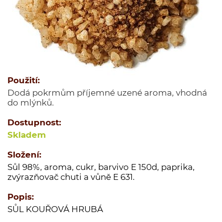
Jednodruhové koření
Kořenící směsi
Kořenící směsi pro masnou výrobu
Minutkové šťávy a omáčky
Semena
Použití:
Ovoce sušené
Dodá pokrmům příjemné uzené aroma, vhodná
Polévky
do mlýnků.
Cukry a dochucovací cukry
Dostupnost:
Soli a dochucovací soli
Skladem
Maďarské originální kořenící speciality
Složení:
Sušené houby
Sůl 98%, aroma, cukr, barvivo E 150d, paprika,
Tekutá koření a dochucovadla
zvýrazňovač chuti a vůně E 631.
Marinády a pasty
Popis:
Potravinové přípravky
SŮL KOUŘOVÁ HRUBÁ
Bělka