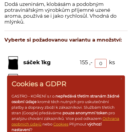
Dodá uzeninám, klobásám a podobným
Dárkové dřevěné kazety s kořením
potravinářským výrobkům příjemné uzené
aroma, používá se i jako rychlosůl. Vhodná do
Dárkové krabičky a rukávy s kořením
mlýnků.
Prázdné dózy a kořenky na koření
Vyberte si požadovanou variantu a množství:
Přihlášení pro VO
sáček 1kg
155 ,-
ks
x
sáček 500g
85 ,-
ks
Cookies a GDPR
GASTRO - KOŘENÍ s.r.o.
nepředává třetím stranám žádné
sáček 250g
47 ,-
ks
osobní údaje
kromě těch nutných pro uskutečnění
platby a dopravy zboží k zákazníkovi. Službám třetích
stran (Google) předáváme
pouze anonymní token
pro
sáček 100g
38 ,-
ks
analýzu chování zákazníků. Více pod odkazem
Ochrana
osobních údajů
nebo
Cookies
Přijmout
výchozí
nastavení
?