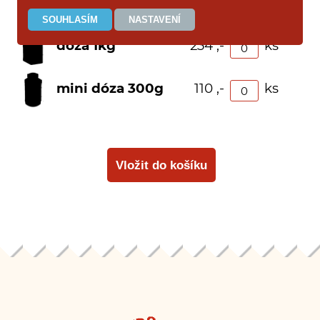
sáček 50g
22 ,-
ks
dóza 1kg
234 ,-
ks
mini dóza 300g
110 ,-
ks