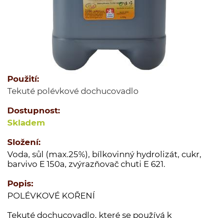
Jednodruhové koření
Kořenící směsi
Kořenící směsi pro masnou výrobu
Minutkové šťávy a omáčky
Semena
Použití:
Ovoce sušené
Tekuté polévkové dochucovadlo
Polévky
Dostupnost:
Cukry a dochucovací cukry
Skladem
Soli a dochucovací soli
Maďarské originální kořenící speciality
Složení:
Voda, sůl (max.25%), bílkovinný hydrolizát, cukr,
Sušené houby
barvivo E 150a, zvýrazňovač chuti E 621.
Tekutá koření a dochucovadla
Popis:
Marinády a pasty
POLÉVKOVÉ KOŘENÍ
Potravinové přípravky
Tekuté dochucovadlo, které se používá k
Bělka