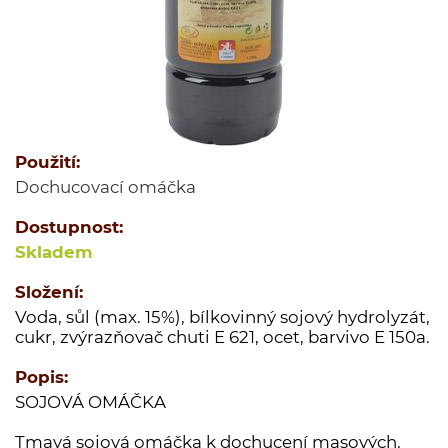
Jednodruhové koření
Kořenící směsi
Kořenící směsi pro masnou výrobu
Minutkové šťávy a omáčky
Semena
Použití:
Ovoce sušené
Dochucovací omáčka
Polévky
Dostupnost:
Cukry a dochucovací cukry
Skladem
Soli a dochucovací soli
Maďarské originální kořenící speciality
Složení:
Voda, sůl (max. 15%), bílkovinný sojový hydrolyzát,
Sušené houby
cukr, zvýrazňovač chuti E 621, ocet, barvivo E 150a.
Tekutá koření a dochucovadla
Popis:
Marinády a pasty
SOJOVÁ OMÁČKA
Potravinové přípravky
Tmavá sojová omáčka k dochucení masových,
Bělka