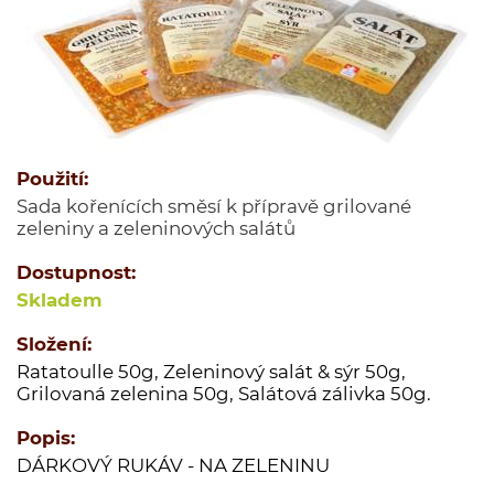
Jednodruhové koření
Kořenící směsi
Kořenící směsi pro masnou výrobu
Minutkové šťávy a omáčky
Semena
Použití:
Ovoce sušené
Sada kořenících směsí k přípravě grilované
Polévky
zeleniny a zeleninových salátů
Cukry a dochucovací cukry
Dostupnost:
Soli a dochucovací soli
Skladem
Maďarské originální kořenící speciality
Složení:
Sušené houby
Ratatoulle 50g, Zeleninový salát & sýr 50g,
Tekutá koření a dochucovadla
Grilovaná zelenina 50g, Salátová zálivka 50g.
Marinády a pasty
Popis:
Potravinové přípravky
DÁRKOVÝ RUKÁV - NA ZELENINU
Bělka