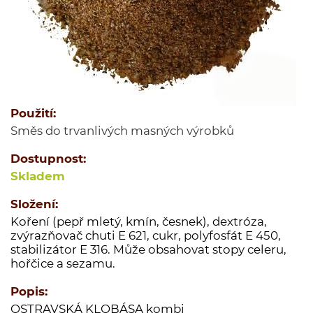
Jednodruhové koření
Kořenící směsi
Kořenící směsi pro masnou výrobu
Minutkové šťávy a omáčky
Semena
Použití:
Ovoce sušené
Směs do trvanlivých masných výrobků
Polévky
Dostupnost:
Cukry a dochucovací cukry
Skladem
Soli a dochucovací soli
Maďarské originální kořenící speciality
Složení:
Koření (pepř mletý, kmín, česnek), dextróza,
Sušené houby
zvýrazňovač chuti E 621, cukr, polyfosfát E 450,
Tekutá koření a dochucovadla
stabilizátor E 316. Může obsahovat stopy celeru,
hořčice a sezamu.
Marinády a pasty
Potravinové přípravky
Popis:
OSTRAVSKÁ KLOBÁSA kombi
Bělka