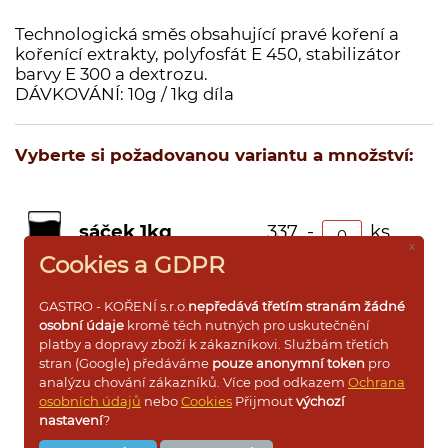
Dárkové dřevěné kazety s kořením
Technologická směs obsahující pravé koření a
kořenící extrakty, polyfosfát E 450, stabilizátor
Dárkové krabičky a rukávy s kořením
barvy E 300 a dextrozu.
Prázdné dózy a kořenky na koření
DÁVKOVÁNÍ: 10g / 1kg díla
Vyberte si požadovanou variantu a množství:
Přihlášení pro VO
sáček 1kg
337 ,-
ks
x
Cookies a GDPR
sáček 500g
185 ,-
ks
GASTRO - KOŘENÍ s.r.o.
nepředává třetím stranám žádné
osobní údaje
kromě těch nutných pro uskutečnění
platby a dopravy zboží k zákazníkovi. Službám třetích
sáček 250g
102 ,-
ks
stran (Google) předáváme
pouze anonymní token
pro
analýzu chování zákazníků. Více pod odkazem
Ochrana
osobních údajů
nebo
Cookies
Přijmout
výchozí
sáček 100g
56 ,-
ks
nastavení
?