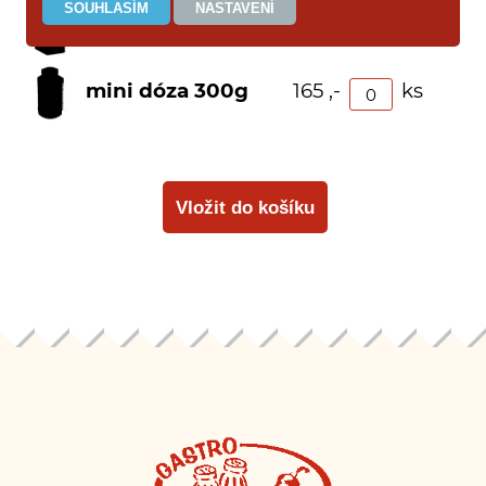
dóza 700g
315 ,-
ks
mini dóza 300g
165 ,-
ks