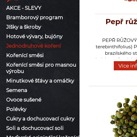
AKCE - SLEVY
Bramborový program
Pepř růž
Jíšky a škroby
Hotové vývary, bujóny
PEPŘ RŮŽOVÝ 
Jednodruhové koření
terebinthifolius) 
brazilského s
Kořenící směsi
ledvinovníkovitýc
Kořenící směsi pro masnou
Více in
Dorůstá výšky až
výrobu
lístky složené d
listů a bílé květ
Minutkové šťávy a omáčky
klasy. Pochází z Br
Semena
Paraguaye. Dne
téměř všude v
Ovoce sušené
Komerčně se pěs
Polévky
Réunion. Pepř r
zejména na ryby, d
Cukry a dochucovací cukry
i ke zvěřině, při
Soli a dochucovací soli
šťáv a dresing
používejte jen v