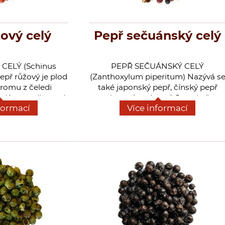
ový celý
Pepř sečuánský celý
CELÝ (Schinus
PEPŘ SEČUÁNSKÝ CELÝ
Pepř růžový je plod
(Zanthoxylum piperitum) Nazývá s
tromu z čeledi
také japonský pepř, čínský pepř
h (Anacardiaceae).
nebo anýzový pepř. Je to keř z
formací
Více informací
 7m, má obvejčité
čeledi routovitých (Rutaceae). Má
o lichospeřených
lichozpeřené listy, které jsou hustě
y tvořící převislé
prostoupeny siličními nádržkami a
azílie, Argentiny a
příjemně voní. Pochází z Asie, ale
s se vyskytuje
některé druhy se vyskytují i v Africe
 mírném pásmu.
a Americe. U nás je dostupný
tuje na ostrově
sečuánský pepř z Číny a Vietnamu.
ůžový je vhodný
Využívá se především v asijské
růbež, ale hodí se
kuchyni do minutek z kuřecího a
dává se do omáček,
vepřového masa pro svou
ů. Růžový pepř
nepálivou pepřovou chuť. V Číně se
 malém množství.
opraženým drceným sečuánským