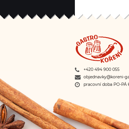
proto gladiátor
zápasu. V kuchy
využití, přidává
omáček, do
bylinkových más
fritované přílohy 
výrobě studených
a chlebíčků,
zeleninových
obsahovat stopy 
sez
+420 494 900 055
objednavky@koreni-ga
pracovní doba PO-PÁ 6