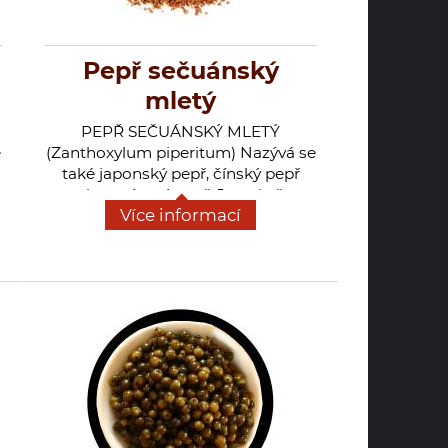
Pepř sečuánský
mletý
PEPŘ SEČUÁNSKÝ MLETÝ
e
(Zanthoxylum piperitum) Nazývá se
také japonský pepř, čínský pepř
nebo anýzový pepř. Je to keř z
Více informací
čeledi routovitých (Rutaceae). Má
lichozpeřené listy, které jsou hustě
prostoupeny siličními nádržkami a
příjemně voní. Pochází z Asie, ale
některé druhy se vyskytují i v Africe
a Americe. U nás je dostupný
sečuánský pepř z Číny a Vietnamu.
Využívá se především v asijské
kuchyni do minutek z kuřecího a
vepřového masa pro svou
nepálivou pepřovou chuť. V Číně se
opraženým drceným sečuánským