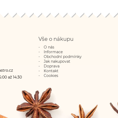
ům před začátkem
proto gladiátorům před začátkem
ni má všestranné
zápasu. V kuchyni má všestranné
 se do polévek a
využití, přidává se do polévek a
 pomazánek,
omáček, do pomazánek,
el, na vařené a
bylinkových másel, na vařené a
jako dekorace, při
fritované přílohy jako dekorace, při
 mís, jednohubek
výrobě studených mís, jednohubek
Vše o nákupu
 do salátů a
a chlebíčků, do salátů a
O nás
 pokrmů.
Může
zeleninových pokrmů.
Může
Informace
celeru, hořčice a
obsahovat stopy celeru, hořčice a
Obchodní podmínky
amu.
sezamu.
Jak nakupovat
Doprava
stro.cz
Kontakt
Cookies
:00 až 14:30