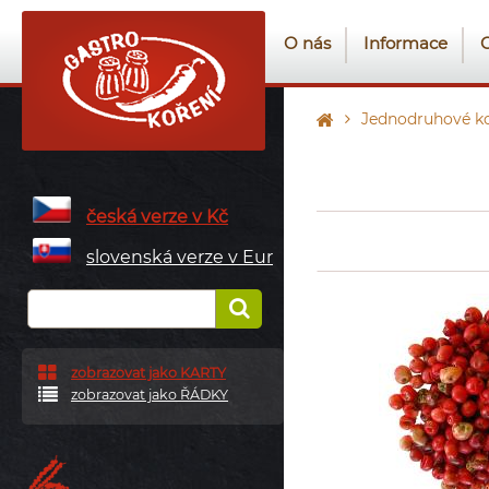
O nás
Informace
Jednodruhové ko
česká verze v Kč
slovenská verze v Eur
zobrazovat jako KARTY
zobrazovat jako ŘÁDKY