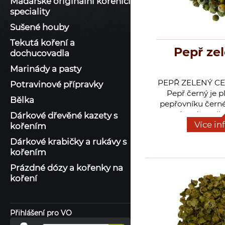
Maďarské originální kořenící
speciality
Sušené houby
Tekutá koření a
Pepř zel
dochucovadla
Marinády a pasty
PEPŘ ZELENÝ CEL
Potravinové přípravky
Pepř černý je pl
Bělka
pepřovníku černéh
popínavá rostlin
Dárkové dřevěné kazety s
Více in
délky až 7m. Li
kořením
eliptické až srd
Dárkové krabičky a rukávy s
sestaveny z 6 a
kořením
klasů. Zelený p
bobule sušené za
Prázdné dózy a kořenky na
nebo se nakládaj
koření
Dějiny obchodu s
do doby antické
pepře bylo otá
Přihlášení pro VO
Obchodnící bohat