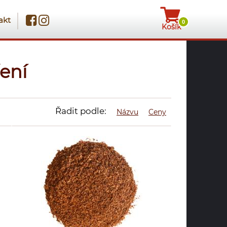
akt
0
Košík
ení
Řadit podle:
Názvu
Ceny