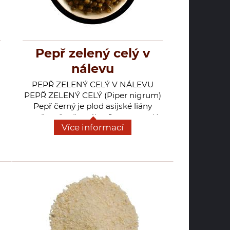
pepřem koření zelený čaj.
Pepř zelený celý v
nálevu
PEPŘ ZELENÝ CELÝ V NÁLEVU
PEPŘ ZELENÝ CELÝ (Piper nigrum)
Pepř černý je plod asijské liány
pepřovníku černého. Je to vytrvalá
Více informací
í
popínavá rostlina, která dorůstá
délky až 7m. Listy jsou široce
eliptické až srdčité, květy jsou
í
sestaveny z 6 až 10 cm dlouhých
klasů. Zelený pepř jsou nezralé
bobule sušené za vysokých teplot,
nebo se nakládají do octa a soli.
Dějiny obchodu s pepřem sahají až
do doby antické, kdy používání
pepře bylo otázkou prestiže.