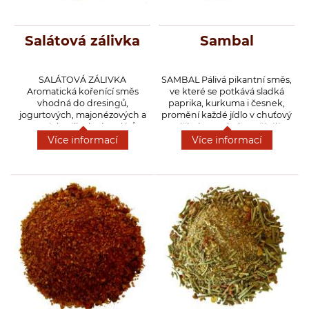
Salátová zálivka
Sambal
SALÁTOVÁ ZÁLIVKA
SAMBAL
Pálivá pikantní směs,
Aromatická kořenící směs
ve které se potkává sladká
vhodná do dresingů,
paprika, kurkuma i česnek,
jogurtových, majonézových a
promění každé jídlo v chuťový
octových zálivek, do salátů z
zážitek. Sambal používájí
ryb, těstovin a zeleniny, ale
hlavně v Indonesii, Malajsii,
Více informací
Více informací
můžeme ji použít do
Singapuru a na Sri Lance.
zapečených těstovin a
Používá se sypká směs koření,
brambor.
ale i pasty. Sambal v podobě
sypkého koření zvýrazní
grilované maso, zeleninu,
nudle nebo třeba smažený sýr.
Stačí špetka a vaše omáčky
dostanou pořádný říz.
Vyzkoušejte ho i do domácího
dipu k pečeným bramborám.
Ze sypkého koření můžeme
připravit i pastu smícháním
koření, vody, hnědého cukru,
octa, oleje a soli. Popř. koření,