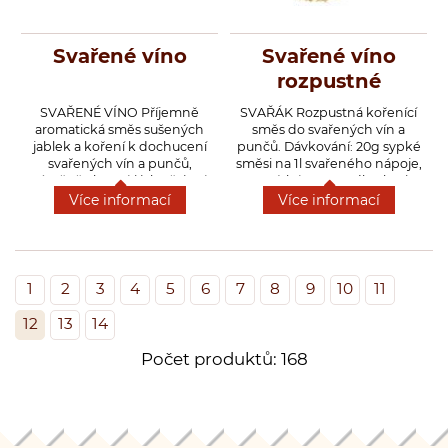
Svařené víno
Svařené víno
rozpustné
SVAŘENÉ VÍNO Příjemně
SVAŘÁK Rozpustná kořenící
aromatická směs sušených
směs do svařených vín a
jablek a koření k dochucení
punčů. Dávkování: 20g sypké
svařených vín a punčů,
směsi na 1l svařeného nápoje,
výtečně chutná i jako čajová
zamícháme a podle chuti
směs.
dosladíme.
Více informací
Více informací
1
2
3
4
5
6
7
8
9
10
11
12
13
14
Počet produktů: 168