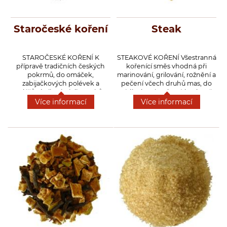
Staročeské koření
Steak
STAROČESKÉ KOŘENÍ K
STEAKOVÉ KOŘENÍ Všestranná
přípravě tradičních českých
kořenící směs vhodná při
pokrmů, do omáček,
marinování, grilování, rožnění a
zabijačkových polévek a
pečení včech druhů mas, do
gulášů, do jitrnic, jelit, prejtů a
nádivek, minutkové kuchyně,
haší, do mletých mas, na
výtěčně chutná v dušené nebo
Více informací
Více informací
vepřové a hovězí maso, ale
grilované zelenině, do
třeba i do těsta na krkonošský
zapečených brambor a
bramborák.
těstovin.