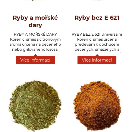
Dárkové dřevěné kazety s kořením
Ryby a mořské
Ryby bez E 621
Dárkové krabičky a rukávy s kořením
dary
Prázdné dózy a kořenky na koření
RYBY A MOŘSKÉ DARY
RYBY BEZ E 621 Universální
Kořenící směs s citronovým
kořenící směs určená
aroma určená na pečeného
především k dochucení
nebo grilovaného lososa,
pečených, smažených a
žraloka a ostatní mořské ryby a
rožněných ryb všech druhů,
Přihlášení pro VO
dary moře, můžeme použít i na
můžeme též přidat do
Více informací
Více informací
rybí filé a ryby sladkovodní,
restované a dušené zeleniny.
vhodné též do salátů.