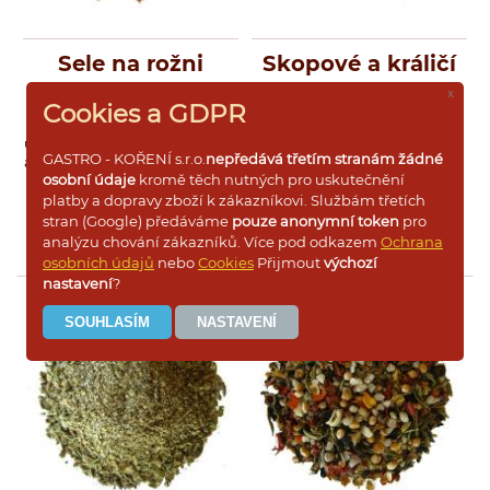
manga, limetkové šťávy a soli.
Variant na přípravu past je však
celá řada.
Sele na rožni
Skopové a králičí
x
Základ při přípravě je nechat
Cookies a GDPR
koření nobobtnat ve vodě. Cca
SELE NA ROŽNI Směs koření
SKOPOVÉ A KRÁLIČÍ Směs
1 vrchovatá lžíce koření na 100
určená především na grilované
určená na pečené nebo
ml. vody.
GASTRO - KOŘENÍ s.r.o.
nepředává třetím stranám žádné
a rožněné sele a kýty, grilovaná
rožněné skopové a králičí
osobní údaje
kromě těch nutných pro uskutečnění
kuřata a krůty. Výtečně se hodí
maso, ale i na marinováné
platby a dopravy zboží k zákazníkovi. Službám třetích
do marinád k nakládání masa a
hovězí či vepřové plátky,
Pak přidat ostatní ingredience
špízů na gril, vhodné i na
vhodné pod dušenou
Více informací
Více informací
a dokonale promixovat.
stran (Google) předáváme
pouze anonymní token
pro
grilovanou zeleninu a houby,
zeleninu, do omáček a šťáv.
analýzu chování zákazníků. Více pod odkazem
Ochrana
můžeme použít i do
osobních údajů
nebo
Cookies
Přijmout
výchozí
zapečených těstovin a
nastavení
?
brambor.