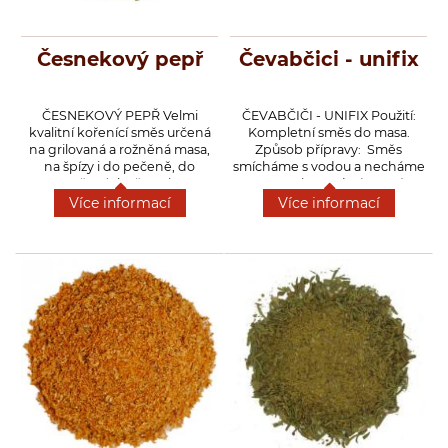
Česnekový pepř
Čevabčici - unifix
ČESNEKOVÝ PEPŘ Velmi
ČEVABČIČI - UNIFIX
Použití:
kvalitní kořenící směs určená
Kompletní směs do masa.
na grilovaná a rožněná masa,
Způsob přípravy:
Směs
na špízy i do pečeně, do
smícháme s vodou a necháme
zapečených těstovin a
8 – 10 minut odstát. Poté
brambor, do salátů, dresingů a
přidáme maso a důkladně
Více informací
Více informací
majonéz, při smažení nebo
propracujeme. Necháme chvíli
pečení ryb a mořských darů,
odpočinout a pak tvarujeme
ale třeba i na pečené
dle zvyklosti. Maso před
brambory či restovanou
přípravou nesolíme! Pokud se
zeleninu.
nám zdá směs řídká, můžeme
přidat strouhanku dle
požadované konzistence. 200
g směsi na 1 kg mletého masa
a 200-250 ml studené vody.
Alergeny: LEPEK