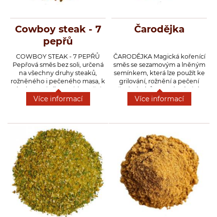
Dárkové dřevěné kazety s kořením
Cowboy steak - 7
Čarodějka
Dárkové krabičky a rukávy s kořením
pepřů
Prázdné dózy a kořenky na koření
COWBOY STEAK - 7 PEPŘŮ
ČARODĚJKA Magická kořenící
Pepřová směs bez soli, určená
směs se sezamovým a lněným
na všechny druhy steaků,
semínkem, která lze použít ke
rožněného i pečeného masa, k
grilování, rožnění a pečení
dochucení pikantních směsí,
všech druhů mas, vhodná do
Přihlášení pro VO
výtečná do mexických fazolí.
minutkové kuchyně, do
Více informací
Více informací
omáček a gulášů, pomazánek a
salátů.