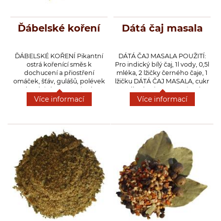
Ďábelské koření
Dátá čaj masala
ĎÁBELSKÉ KOŘENÍ Pikantní
DÁTÁ ČAJ MASALA POUŽITÍ:
ostrá kořenící směs k
Pro indický bílý čaj, 1l vody, 0,5l
dochucení a přiostření
mléka, 2 lžičky černého čaje, 1
omáček, šťáv, gulášů, polévek
lžičku DÁTÁ ČAJ MASALA, cukr
ale také do pomazánek,
podle chuti. Do vroucí vody
masových směsí a mletých
přidáme postupně DÁTÁ ČAJ
Více informací
Více informací
mas, minutek, ale i na rožněné
MASALA, černý čaj a pokud
a grilované maso nebo topinku
používáte cukr, necháme vařit
s česnekem.
1min., pak přidáme mléko a
necháme znovu vzkypět,
zcedíme a podáváme zásadně
teplé.