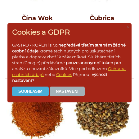
Čína Wok
Čubrica
x
Cookies a GDPR
ČÍNA WOK
Typická čínská
ČUBRICA Tradiční kořenící
kořenící směs pro přípravu
směs balkánské kuchyně,
GASTRO - KOŘENÍ s.r.o.
nepředává třetím stranám žádné
pokrmů z masa a zeleniny.
která je vhodná především do
osobní údaje
kromě těch nutných pro uskutečnění
mletých mas, dušené a
platby a dopravy zboží k zákazníkovi. Službám třetích
zapečené zelenině, luštěnin,
na vařený brambor, do slaných
Více informací
Více informací
stran (Google) předáváme
pouze anonymní token
pro
pomazánek a sýrů, polévek
analýzu chování zákazníků. Více pod odkazem
Ochrana
(čorba) a typických
osobních údajů
nebo
Cookies
Přijmout
výchozí
balkánských rožněných a
nastavení
?
pečených pokrmů (musaka,
kebab, džuveč atd.)