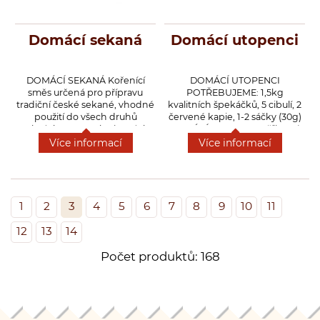
Domácí sekaná
Domácí utopenci
DOMÁCÍ SEKANÁ Kořenící
DOMÁCÍ UTOPENCI
směs určená pro přípravu
POTŘEBUJEME: 1,5kg
tradiční české sekané, vhodné
kvalitních špekáčků, 5 cibulí, 2
použití do všech druhů
červené kapie, 1-2 sáčky (30g)
mletých mas a zeleninových
DOMÁCÍ UTOPENCI, třílitrová
karbanátků, játrových
sklenice od okurek. NÁLEV: 1l
Více informací
Více informací
knedlíčků a paštik, můžeme
vody, 4dcl octa, 2 lžíce soli, 2
použít i k dochucení
lžíce cukru. Špekáčky
bramborové nebo hrachové
oloupeme a po straně
polévky.
nakrojíme. Do řezu vložíme na
půl kolečka nakrájenou cibuli a
1
2
3
4
5
6
7
8
9
10
11
proužek kapie. Svaříme nálev.
Do sklenice vysypeme obsah 1-
12
13
14
2 sáčků (30g) DOMÁCÍ
UTOPENCI a postupně
Počet produktů: 168
rovnáme naplněné špekáčky.
Prokládáme zbylou cibulí, a
poté zalijeme vlažným
nálevem. Sklenici uzavřeme a
uložíme na 5 dnů do chladna.